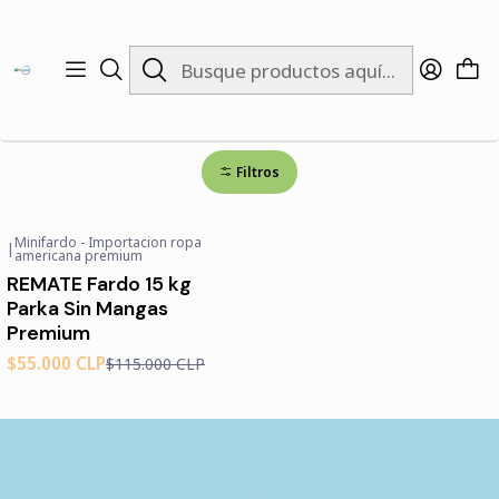
Inicio
Vests
Vests
Filtros
Minifardo - Importacion ropa
|
-52%
OFF
americana premium
REMATE Fardo 15 kg
Parka Sin Mangas
Premium
$55.000 CLP
$115.000 CLP