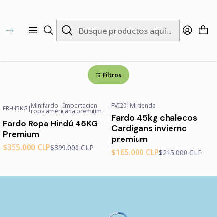
Inicio
Outfit Sets
Outfit Sets
Filtros
Minifardo - Importacion
FVI20
|
Mi tienda
FRH45KG
|
-11%
OFF
-23%
OFF
ropa americana premium
Fardo 45kg chalecos
Fardo Ropa Hindú 45KG
Cardigans invierno
Premium
premium
$355.000 CLP
$399.000 CLP
$165.000 CLP
$215.000 CLP