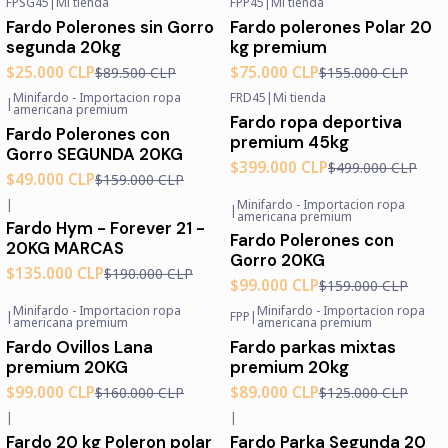
FPSG45
|
Mi tienda
FPP45
|
Mi tienda
-72%
OFF
-52%
OFF
Fardo Polerones sin Gorro
Fardo polerones Polar 20
segunda 20kg
kg premium
$25.000 CLP
$75.000 CLP
$89.500 CLP
$155.000 CLP
Minifardo - Importacion ropa
FRD45
|
Mi tienda
|
-69%
OFF
-20%
OFF
americana premium
Fardo ropa deportiva
Fardo Polerones con
premium 45kg
Gorro SEGUNDA 20KG
$399.000 CLP
$499.000 CLP
$49.000 CLP
$159.000 CLP
|
Minifardo - Importacion ropa
|
-29%
OFF
-38%
OFF
americana premium
Fardo Hym - Forever 21 -
Fardo Polerones con
20KG MARCAS
Gorro 20KG
$135.000 CLP
$190.000 CLP
$99.000 CLP
$159.000 CLP
Minifardo - Importacion ropa
Minifardo - Importacion ropa
|
FPP
|
-38%
OFF
-29%
OFF
americana premium
americana premium
Agotado
Fardo Ovillos Lana
Fardo parkas mixtas
premium 20KG
premium 20kg
$99.000 CLP
$89.000 CLP
$160.000 CLP
$125.000 CLP
|
|
-69%
OFF
Fardo 20 kg Poleron polar
Fardo Parka Segunda 20
Agotado