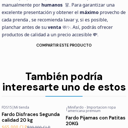
manualmente por
humanos
👗. Para garantizar una
excelente presentación y obtener el
máximo
provecho de
cada prenda , se recomienda lavar y, si es posible,
planchar antes de su
venta
🧼✨. Así, podrás ofrecer
productos de calidad a un precio accesible 💸.
COMPARTIR ESTE PRODUCTO
También podría
interesarte uno de estos
FDS15
|
Mi tienda
Minifardo - Importacion ropa
|
-34%
OFF
-65%
OFF
americana premium
Fardo Disfraces Segunda
Agotado
Fardo Pijamas con Patitas
calidad 20 kg
20KG
$65.000 CLP
$99.000 CLP