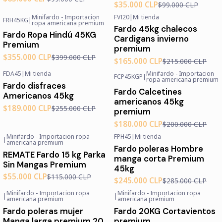
$35.000 CLP
$99.000 CLP
Minifardo - Importacion
FVI20
|
Mi tienda
FRH45KG
|
-11%
OFF
-23%
OFF
ropa americana premium
Fardo 45kg chalecos
Fardo Ropa Hindú 45KG
Cardigans invierno
Premium
premium
$355.000 CLP
$399.000 CLP
$165.000 CLP
$215.000 CLP
FDA45
|
Mi tienda
Minifardo - Importacion
FCP45KGP
|
-26%
OFF
-10%
OFF
ropa americana premium
Fardo disfraces
Fardo Calcetines
Americanos 45kg
americanos 45kg
$189.000 CLP
$255.000 CLP
premium
$180.000 CLP
$200.000 CLP
Minifardo - Importacion ropa
FPH45
|
Mi tienda
|
-52%
OFF
-14%
OFF
americana premium
Fardo poleras Hombre
REMATE Fardo 15 kg Parka
manga corta Premium
Sin Mangas Premium
45kg
$55.000 CLP
$115.000 CLP
$245.000 CLP
$285.000 CLP
Minifardo - Importacion ropa
Minifardo - Importacion ropa
|
|
-44%
OFF
-34%
OFF
americana premium
americana premium
Agotado
Fardo poleras mujer
Fardo 20KG Cortavientos
Manga larga premium 20
premium