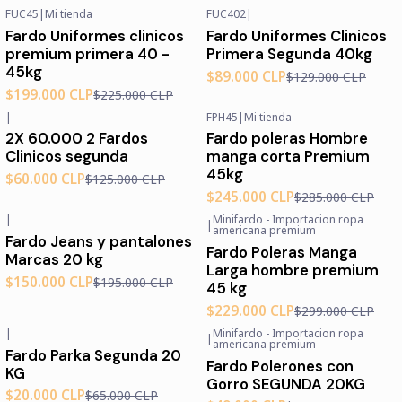
FUC45
|
Mi tienda
FUC402
|
-12%
OFF
-31%
OFF
Fardo Uniformes clinicos
Fardo Uniformes Clinicos
Agotado
premium primera 40 -
Primera Segunda 40kg
45kg
$89.000 CLP
$129.000 CLP
$199.000 CLP
$225.000 CLP
|
FPH45
|
Mi tienda
-52%
OFF
-14%
OFF
2X 60.000 2 Fardos
Fardo poleras Hombre
Agotado
Clinicos segunda
manga corta Premium
45kg
$60.000 CLP
$125.000 CLP
$245.000 CLP
$285.000 CLP
|
Minifardo - Importacion ropa
|
-23%
OFF
-23%
OFF
americana premium
Fardo Jeans y pantalones
Agotado
Fardo Poleras Manga
Marcas 20 kg
Larga hombre premium
$150.000 CLP
$195.000 CLP
45 kg
$229.000 CLP
$299.000 CLP
|
Minifardo - Importacion ropa
|
-69%
OFF
-69%
OFF
americana premium
Fardo Parka Segunda 20
Agotado
Fardo Polerones con
KG
Gorro SEGUNDA 20KG
$20.000 CLP
$65.000 CLP