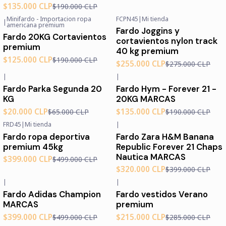
$135.000 CLP
$190.000 CLP
Minifardo - Importacion ropa
FCPN45
|
Mi tienda
|
-34%
OFF
-7%
OFF
americana premium
Fardo Joggins y
Fardo 20KG Cortavientos
cortavientos nylon track
premium
40 kg premium
$125.000 CLP
$190.000 CLP
$255.000 CLP
$275.000 CLP
|
|
-69%
OFF
-29%
OFF
Fardo Parka Segunda 20
Fardo Hym - Forever 21 -
Agotado
KG
20KG MARCAS
$20.000 CLP
$135.000 CLP
$65.000 CLP
$190.000 CLP
FRD45
|
Mi tienda
|
-20%
OFF
-20%
OFF
Fardo ropa deportiva
Fardo Zara H&M Banana
Agotado
premium 45kg
Republic Forever 21 Chaps
Nautica MARCAS
$399.000 CLP
$499.000 CLP
$320.000 CLP
$399.000 CLP
|
|
-20%
OFF
-25%
OFF
Fardo Adidas Champion
Fardo vestidos Verano
MARCAS
premium
$399.000 CLP
$215.000 CLP
$499.000 CLP
$285.000 CLP