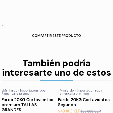
"
COMPARTIR ESTE PRODUCTO
También podría
interesarte uno de estos
Minifardo - Importacion ropa
Minifardo - Importacion ropa
|
|
-29%
OFF
-45%
OFF
americana premium
americana premium
Agotado
Fardo 20KG Cortavientos
Fardo 20KG Cortavientos
premium TALLAS
Segunda
GRANDES
$49.000 CLP
$89.000 CLP